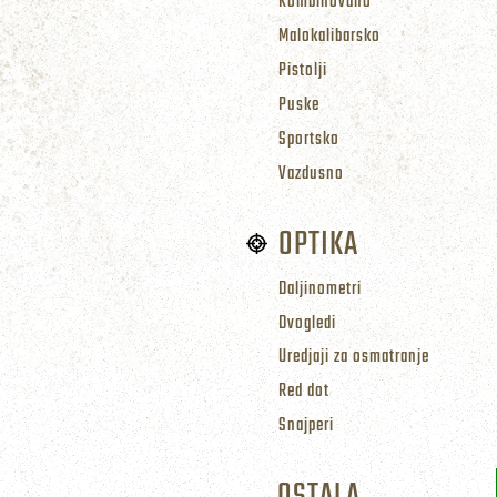
Kombinovano
Malokalibarsko
Pistolji
Puske
Sportsko
Vazdusno
OPTIKA
Daljinometri
Dvogledi
Uredjaji za osmatranje
Red dot
Snajperi