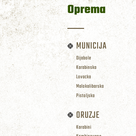
Oprema
MUNICIJA
Dijabole
Karabinska
Lovacka
Malokalibarska
Pistoljska
ORUZJE
Karabini